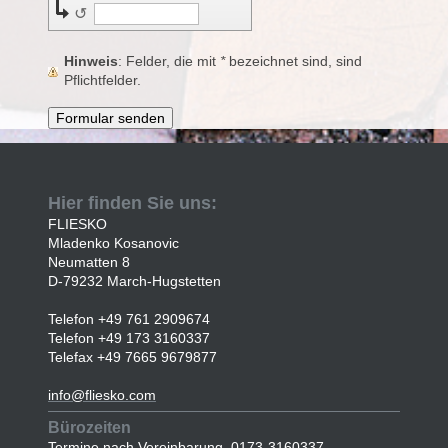
↺
Hinweis
: Felder, die mit
*
bezeichnet sind, sind
Pflichtfelder.
Hier finden Sie uns:
FLIESKO
Mladenko Kosanovic
Neumatten 8
D-79232 March-Hugstetten
Telefon +49 761 2909674
Telefon +49 173 3160337
Telefax +49 7665 9679877
info@fliesko.com
Bürozeiten
Termine nach Vereinbarung. 0173-3160337